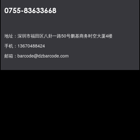
0755-83633668
地址：深圳市福田区八卦一路50号鹏基商务时空大厦4楼
手机：13670488424
邮箱：barcode@dzbarcode.com
条码打印机-条码扫描枪-数据采集器-自动识别解决方案-大真条码
备
案号：粤ICP备08010473号
XML地图