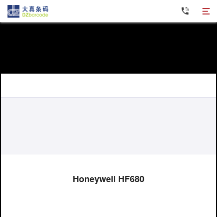
条码打印机
数据采集器
条码扫描器
固定读码器
RFID设备
碳带标签纸
软件产品
Honeywell HF680