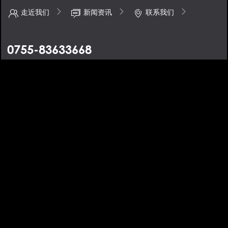
走近我们
新闻资讯
联系我们
0755-83633668
地址：深圳市福田区八卦一路50号鹏基商务时空大厦4楼
手机：13670488424
邮箱：barcode@dzbarcode.com
条码打印机-条码扫描枪-数据采集器-自动识别解决方案-大真条码
备
案号：粤ICP备08010473号
XML地图