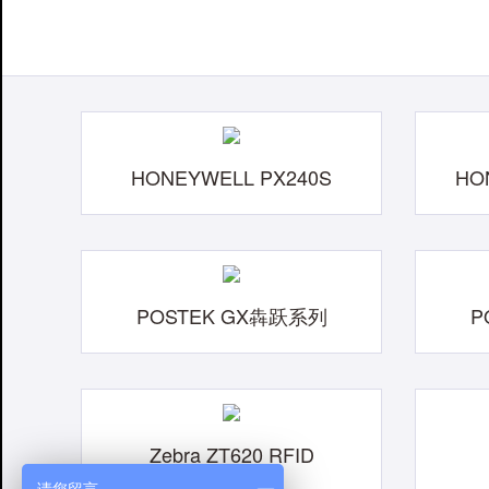
HONEYWELL PX240S
HO
POSTEK GX犇跃系列
P
Zebra ZT620 RFID