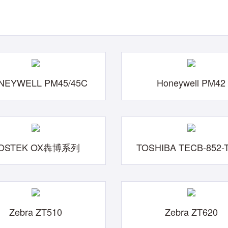
NEYWELL PM45/45C
Honeywell PM42
OSTEK OX犇博系列
TOSHIBA TECB-852-
Zebra ZT510
Zebra ZT620