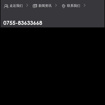
走近我们
新闻资讯
联系我们
0755-83633668
地址：深圳市福田区八卦一路50号鹏基商务时空大厦4楼
手机：13670488424
邮箱：barcode@dzbarcode.com
条码打印机-条码扫描枪-数据采集器-自动识别解决方案-大真条码
备
案号：粤ICP备08010473号
XML地图