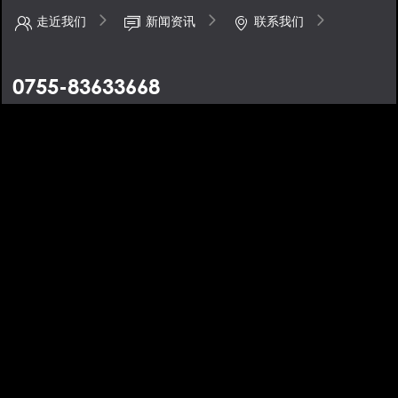
走近我们
新闻资讯
联系我们
0755-83633668
地址：深圳市福田区八卦一路50号鹏基商务时空大厦4楼
手机：13670488424
邮箱：barcode@dzbarcode.com
条码打印机-条码扫描枪-数据采集器-自动识别解决方案-大真条码
备
案号：粤ICP备08010473号
XML地图